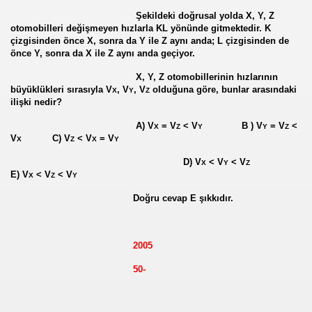
Şekildeki doğrusal yolda X, Y, Z
otomobilleri değişmeyen hızlarla KL yönünde gitmektedir. K
çizgisinden önce X, sonra da Y ile Z aynı anda; L çizgisinden de
önce Y, sonra da X ile Z aynı anda geçiyor.
X, Y, Z otomobillerinin hızlarının
büyüklükleri sırasıyla V
, V
, V
olduğuna göre, bunlar arasındaki
X
Y
Z
ilişki nedir?
A) V
= V
< V
B ) V
= V
<
X
Z
Y
Y
Z
V
C) V
< V
= V
X
Z
X
Y
 VE ATOM MODELLERİ
D) V
< V
< V
X
Y
Z
E) V
< V
< V
X
Z
Y
Doğru cevap E şıkkıdır.
2005
mlü sorular)
50-
ş sorular)
(çözümlü sorular)