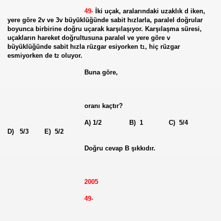
49-
İki uçak, aralarındaki uzaklık d iken,
yere göre 2v ve 3v büyüklüğünde sabit hızlarla, paralel doğrular
boyunca birbirine doğru uçarak karşılaşıyor. Karşılaşma süresi,
uçakların hareket doğrultusuna paralel ve yere göre v
büyüklüğünde sabit hızla rüzgar esiyorken t
, hiç rüzgar
1
esmiyorken de t
oluyor.
2
Buna göre,
oranı kaçtır?
A) 1/2 B) 1 C) 5/4
D) 5/3 E) 5/2
Doğru cevap B şıkkıdır.
2005
49-